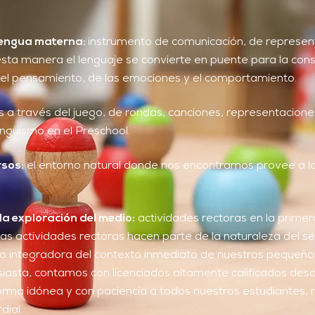
a lengua materna:
instrumento de comunicación, de represent
sta manera el lenguaje se convierte en puente para la cons
del pensamiento, de las emociones y el comportamiento.
s a través del juego, de rondas, canciones, representacione
ngüismo en el Preschool.
rsos:
el entorno natural donde nos encontramos provee a lo
 y la exploración del medio:
actividades rectoras en la primer
as actividades rectoras hacen parte de la naturaleza del ser
do integradora del contexto inmediato de nuestros pequeñ
iasta, contamos con licenciados altamente calificados desd
orma idónea y con paciencia a todos nuestros estudiantes,
dial.