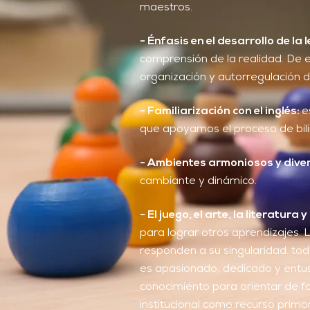
maestros.
- Énfasis en el desarrollo de l
comprensión de la realidad. De e
organización y autorregulación 
- Familiarización con el inglés:
e
que apoyamos el proceso de bili
- Ambientes armoniosos y dive
cambiante y dinámico.
- El juego, el arte, la literatura
para lograr otros aprendizajes. L
responden a su singularidad. to
es apasionado, dedicado y entus
conocimiento para orientar de f
institucional como recurso primor