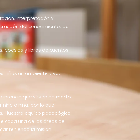
ación, interpretación y
trucción del conocimiento, de
s, poesías y libros de cuentos
s niños un ambiente vivo,
a infancia que sirven de medio
 niño o niña, por lo que
os. Nuestro equipo pedagógico
e cada una de las áreas del
 manteniendo la misión