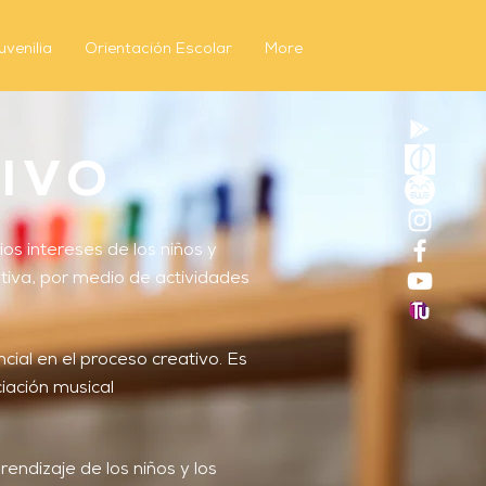
venilia
Orientación Escolar
More
IVO
s intereses de los niños y
tiva, por medio de actividades
ial en el proceso creativo. Es
iación musical
endizaje de los niños y los