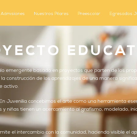
Admisiones
Nuestros Pilares
Preescolar
Egresados Ju
YECTO EDUCAT
ulo emergente basado en proyectos que parten de los propio
la construcción de los aprendizajes de una manera significa
e activo.
En Juvenilia concebimos el arte como una herramienta esenc
s y niñas tienen un acercamiento al grafismo, modelado, inic
mite el intercambio con la comunidad, haciendo visible el apr